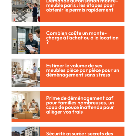
Demande autorisation monte-
meuble paris : les étapes pour
obtenir le permis rapidement
Combien coûte un monte-
charge à l’achat ou à la location
?
Estimer le volume de ses
meubles pièce par pièce pour un
déménagement sans stress
Prime de déménagement caf
pour familles nombreuses, un
coup de pouce inattendu pour
alléger vos frais
Sécurité assurée : secrets des