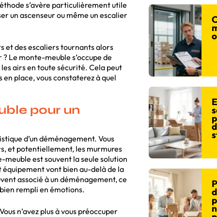
éthode s’avère particulièrement utile
liser un ascenseur ou même un escalier
C
m
o
ts et des escaliers tournants alors
eur ? Le monte-meuble s’occupe de
 les airs en toute sécurité. Cela peut
 en place, vous constaterez à quel
E
uble pour un
s
p
d
s
ogistique d’un déménagement. Vous
irs, et potentiellement, les murmures
-meuble est souvent la seule solution
 équipement vont bien au-delà de la
ouvent associé à un déménagement, ce
P
bien rempli en émotions.
d
p
n
 Vous n’avez plus à vous préoccuper
p