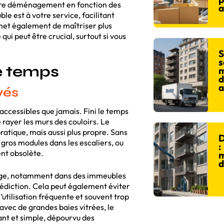
otre déménagement en fonction des
a
e est à votre service, facilitant
et également de maîtriser plus
i peut être crucial, surtout si vous
S
s
de temps
m
d
a
vés
accessibles que jamais. Fini le temps
e rayer les murs des couloirs. Le
ratique, mais aussi plus propre. Sans
D
gros modules dans les escaliers, ou
:
ent obsolète.
m
d
age, notamment dans des immeubles
nédiction. Cela peut également éviter
l’utilisation fréquente et souvent trop
avec de grandes baies vitrées, le
nt et simple, dépourvu des