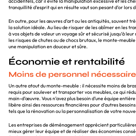
accidentels, car il évite la manipulation excessive et les ch
tranquillité d’esprit qui en résulte vaut son pesant d’or lo
En outre, pour les œuvres d’art ou les antiquités, souvent tr
la solution idéale. Au lieu de risquer de les abîmer en les 
à vos objets de valeur un voyage sûr et sécurisé jusqu’à leu
les risques de chutes ou de chocs brutaux, le monte-meuble e
une manipulation en douceur et sûre.
Économie et rentabilité
Moins de personnel nécessaire
Un autre atout du monte-meuble : il nécessite moins de bras
requis pour soulever et transporter vos meubles, ce qui rédui
main-d’œuvre. Vous n’avez plus besoin d’une équipe entière 
libère ainsi des ressources financières pour d’autres beso
tels que la rénovation ou la personnalisation de votre nouv
Les entreprises de déménagement apprécient particulièreme
mieux gérer leur équipe et de réaliser des économies consé