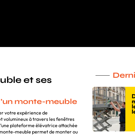
Derni
ble et ses
D
 d’un monte-meuble
m
l
l
nger votre expérience de
 volumineux à travers les fenêtres
’une plateforme élévatrice attachée
 le monte-meuble permet de monter ou