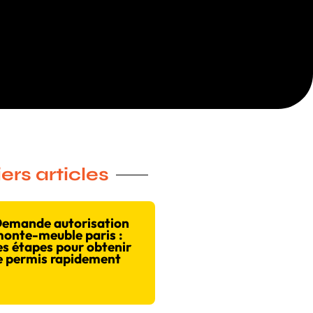
ers articles
emande autorisation
onte-meuble paris :
es étapes pour obtenir
e permis rapidement