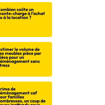
ombien coûte un
onte-charge à l’achat
u à la location ?
stimer le volume de
es meubles pièce par
ièce pour un
éménagement sans
tress
rime de
éménagement caf
our familles
ombreuses, un coup de
ouce inattendu pour