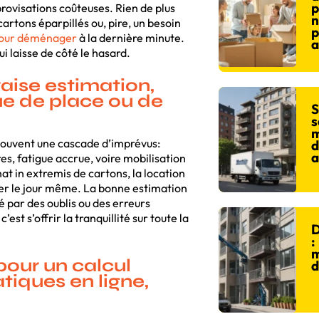
p
mprovisations coûteuses. Rien de plus
n
artons éparpillés ou, pire, un besoin
p
pour déménager
à la dernière minute.
a
ui laisse de côté le hasard.
ise estimation,
e de place ou de
S
s
m
ouvent une cascade d’imprévus:
d
a
s, fatigue accrue, voire mobilisation
 in extremis de cartons, la location
ter le jour même. La bonne estimation
é par des oublis ou des erreurs
est s’offrir la tranquillité sur toute la
D
:
m
 pour un calcul
d
tiques en ligne,