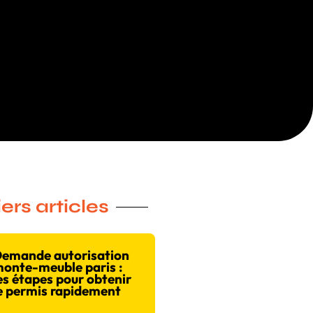
ers articles
emande autorisation
onte-meuble paris :
es étapes pour obtenir
e permis rapidement