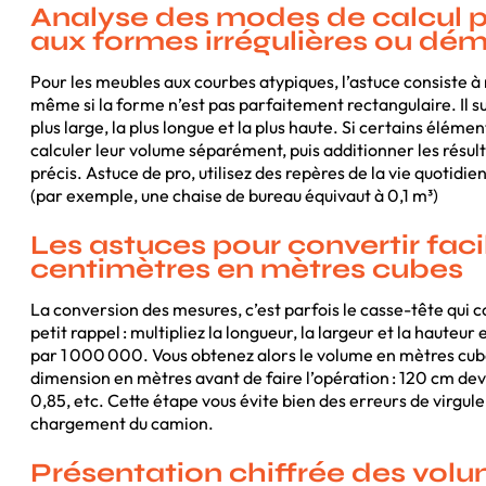
Analyse des modes de calcul p
aux formes irrégulières ou dé
Pour les meubles aux courbes atypiques, l’astuce consiste
même si la forme n’est pas parfaitement rectangulaire. Il su
plus large, la plus longue et la plus haute. Si certains élé
calculer leur volume séparément, puis additionner les résulta
précis. Astuce de pro, utilisez des repères de la vie quotidi
(par exemple, une chaise de bureau équivaut à 0,1 m³)
Les astuces pour convertir fac
centimètres en mètres cubes
La conversion des mesures, c’est parfois le casse-tête qui com
petit rappel : multipliez la longueur, la largeur et la hauteur 
par 1 000 000. Vous obtenez alors le volume en mètres cu
dimension en mètres avant de faire l’opération : 120 cm de
0,85, etc. Cette étape vous évite bien des erreurs de virgule 
chargement du camion.
Présentation chiffrée des vol