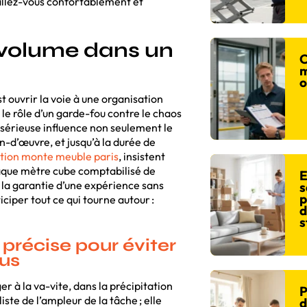
stallez-vous confortablement et
u volume dans un
C
m
o
t ouvrir la voie à une organisation
e le rôle d’un garde-fou contre le chaos
sérieuse influence non seulement le
n-d’œuvre, et jusqu’à la durée de
ation monte meuble paris
, insistent
chaque mètre cube comptabilisé de
E
i la garantie d’une expérience sans
s
p
iciper tout ce qui tourne autour :
d
s
précise pour éviter
vus
 à la va-vite, dans la précipitation
P
iste de l’ampleur de la tâche ; elle
d