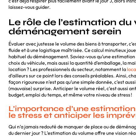
c’est déjà respirer plus facilement avant le jour J, alors in
laissez-vous guider.
Le rôle de l’estimation d
déménagement serein
Évaluer avec justesse le volume des biens à transporter, c’es
fluide et à une logistique maîtrisée. Ce calcul minutieux jou
habituel du déménagement. Saviez-vous qu’une estimation 
choix du véhicule, mais aussi la quantité d’emballage, la mai
location ? Les professionnels du secteur, notamment la
loc
d’ailleurs sur ce point lors des conseils préalables. Ainsi, 
façon rigoureuse n’est pas qu’une simple donnée, c’est auss
(mauvaise) surprise. Anticiper le volume réel, c’est aussi ant
budget, emploi du temps, et même votre niveau de stress !
L’importance d’une estimation 
le stress et anticiper les impré
Qui n’a jamais redouté de manquer de place ou de déménager
du dernier jour ? L’estimation du volume offre une vision réal