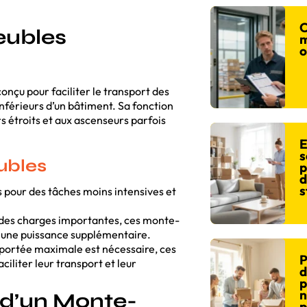
C
eubles
m
o
nçu pour faciliter le transport des
inférieurs d’un bâtiment. Sa fonction
rs étroits et aux ascenseurs parfois
E
s
ubles
p
d
s
 pour des tâches moins intensives et
 des charges importantes, ces monte-
r une puissance supplémentaire.
portée maximale est nécessaire, ces
P
liter leur transport et leur
d
p
n
n d’un Monte-
p