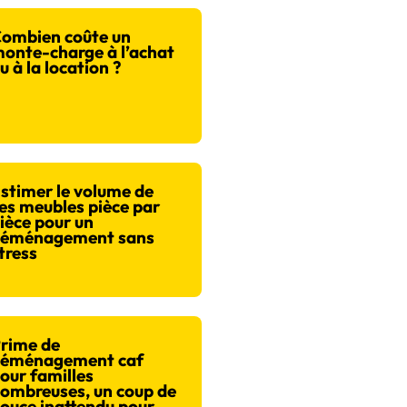
ombien coûte un
onte-charge à l’achat
u à la location ?
stimer le volume de
es meubles pièce par
ièce pour un
éménagement sans
tress
rime de
éménagement caf
our familles
ombreuses, un coup de
ouce inattendu pour