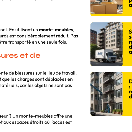
a
nel. En utilisant un
monte-meubles
,
S
ourds est considérablement réduit. Pas
s
m
être transporté en une seule fois.
d
a
ures et de
e de blessures sur le lieu de travail.
 que les charges sont déplacées en
D
atériels, car les objets ne sont pas
:
m
d
enseur ? Un monte-meubles offre une
 aux espaces étroits où l’accès est