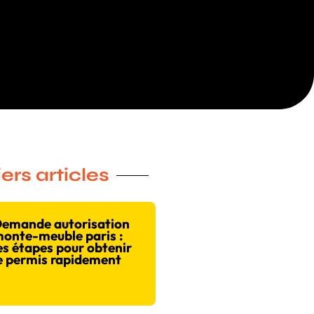
ers articles
emande autorisation
onte-meuble paris :
es étapes pour obtenir
e permis rapidement