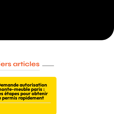
ers articles
emande autorisation
onte-meuble paris :
es étapes pour obtenir
e permis rapidement