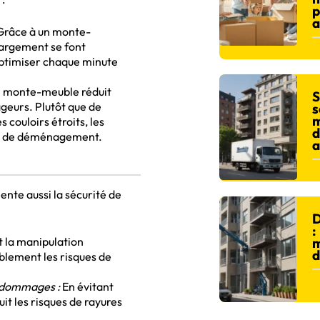
p
a
râce à un monte-
argement se font
optimiser chaque minute
 monte-meuble réduit
S
geurs. Plutôt que de
s
m
couloirs étroits, les
d
ule de déménagement.
a
nte aussi la sécurité de
D
:
m
 la manipulation
d
blement les risques de
s dommages :
En évitant
t les risques de rayures