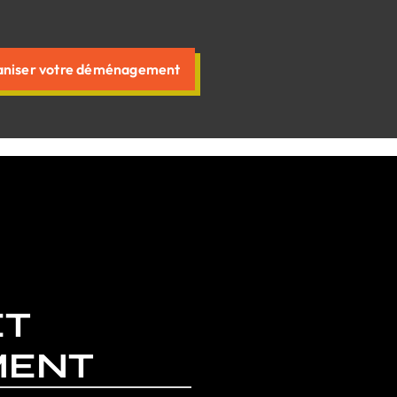
niser votre déménagement
ET
MENT