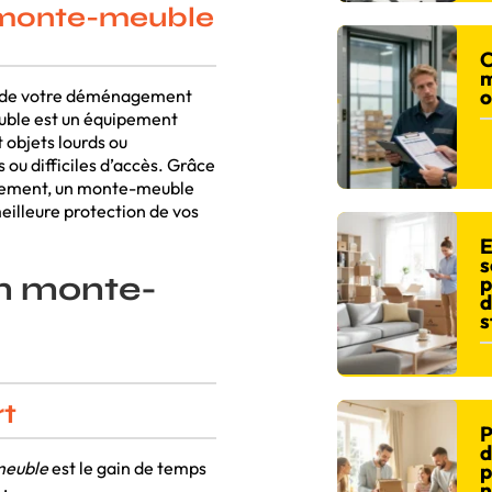
n monte-meuble
C
m
o
 de votre déménagement
uble est un équipement
objets lourds ou
ou difficiles d’accès. Grâce
calement, un monte-meuble
meilleure protection de vos
E
s
un monte-
p
d
s
rt
P
d
meuble
est le gain de temps
p
n
: