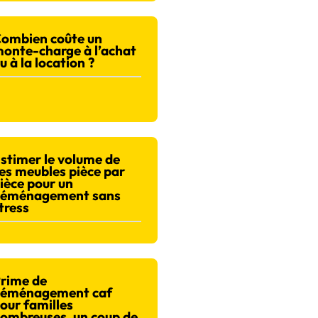
ombien coûte un
onte-charge à l’achat
u à la location ?
stimer le volume de
es meubles pièce par
ièce pour un
éménagement sans
tress
rime de
éménagement caf
our familles
ombreuses, un coup de