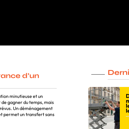
Derni
rtance d’un
D
ion minutieuse et un
m
 de gagner du temps, mais
l
x imprévus. Un déménagement
l
 et permet un transfert sans